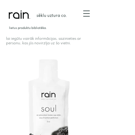
sēklu uztura co.
lietus produktu bibliotēka.
lai iegūtu vairāk informācijas, sazinieties ar
personu, kas jūs novirzīja uz šo vietni.