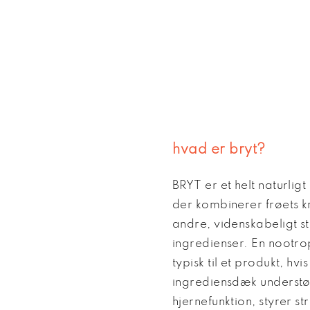
hvad er bryt?
BRYT er et helt naturlig
der kombinerer frøets k
andre, videnskabeligt s
ingredienser. En nootro
typisk til et produkt, hvis
ingrediensdæk understø
hjernefunktion, styrer s