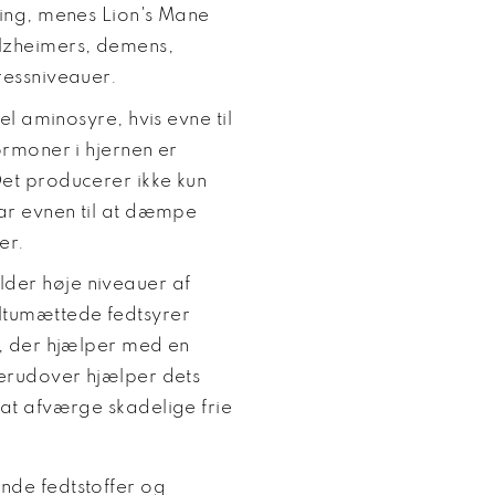
ning, menes Lion's Mane
lzheimers, demens,
ressniveauer.
el aminosyre, hvis evne til
ormoner i hjernen er
et producerer ikke kun
har evnen til at dæmpe
ner.
der høje niveauer af
ltumættede fedtsyrer
r, der hjælper med en
Derudover hjælper dets
at afværge skadelige frie
nde fedtstoffer og