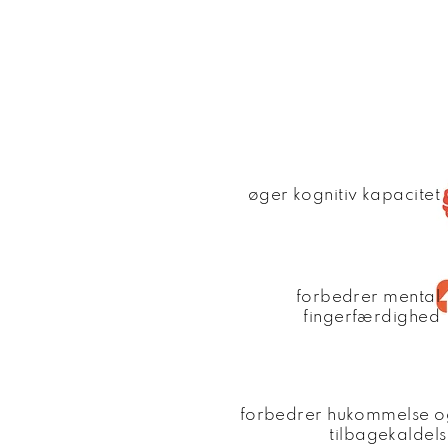
øger kognitiv kapacitet
forbedrer mental
fingerfærdighed
forbedrer hukommelse o
tilbagekaldel