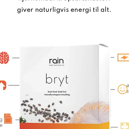
giver naturligvis energi til alt.
s
g
se