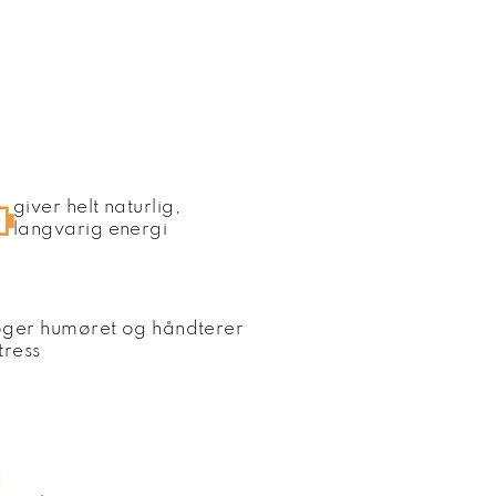
giver helt naturlig,
langvarig energi
øger humøret og håndterer
tress