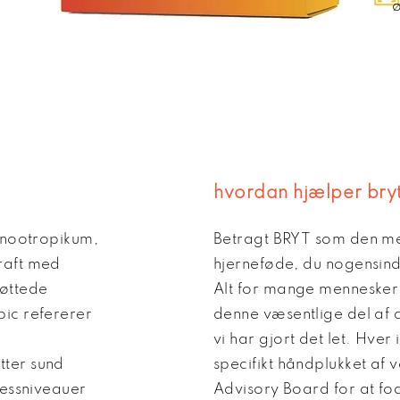
ø
hvordan hjælper bryt
t nootropikum,
Betragt BRYT som den mes
raft med
hjerneføde, du nogensind
tøttede
Alt for mange menneske
pic refererer
denne væsentlige del af d
vi har gjort det let. Hver
tter sund
specifikt håndplukket af v
tressniveauer
Advisory Board for at fod