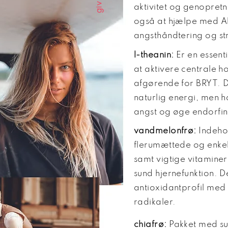
aktivitet og genopret
også at hjælpe med A
angsthåndtering og st
l-theanin:
Er en essenti
at aktivere centrale h
afgørende for BRYT. D
naturlig energi, men 
angst og øge endorfi
vandmelonfrø:
Indehol
flerumættede og enke
samt vigtige vitamine
sund hjernefunktion. 
antioxidantprofil med 
radikaler.
chiafrø:
Pakket med su