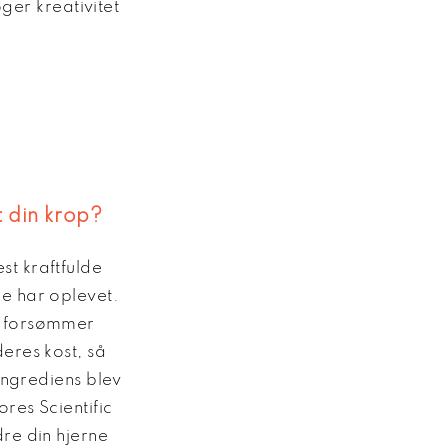
ger kreativitet
 din krop?
t kraftfulde
e har oplevet.
r forsømmer
eres kost, så
 ingrediens blev
ores Scientific
re din hjerne