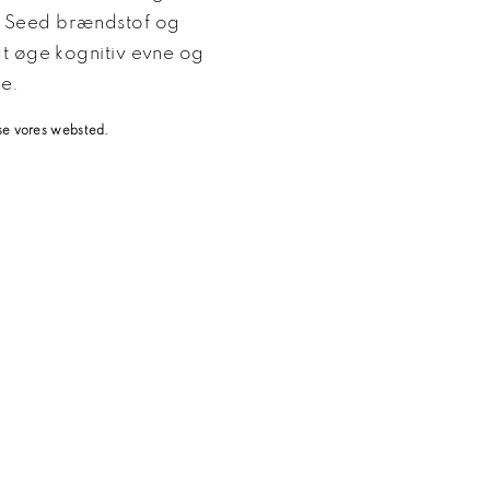
a Seed brændstof og
 at øge kognitiv evne og
se.
 se vores websted.