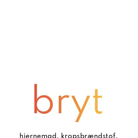
hjernemad. kropsbrændstof.