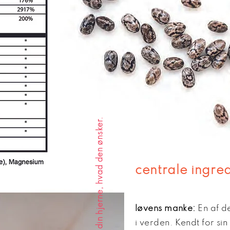
giv din hjerne, hvad den ønsker.
centrale ingre
løvens manke:
En af d
i verden. Kendt for sin