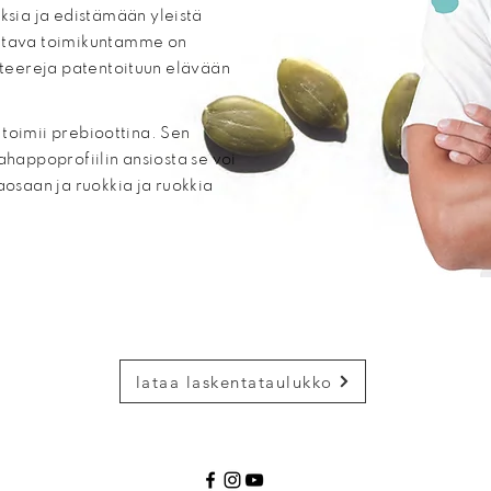
sia ja edistämään yleistä
antava toimikuntamme on
akteereja patentoituun elävään
i toimii prebioottina. Sen
ahappoprofiilin ansiosta se voi
aosaan ja ruokkia ja ruokkia
lataa laskentataulukko