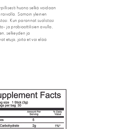
pillisesti huono selkä voidaan
akaraivolla. Samoin yleinen
istosi. Kun parannat suolistosi
- ja probioottilisien avulla,
den, selkeyden ja
at etuja, joita et voi elää