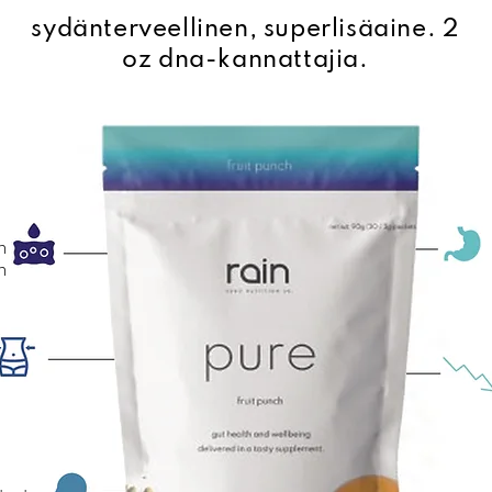
sydänterveellinen, superlisäaine. 2
oz dna-kannattajia.
n
n