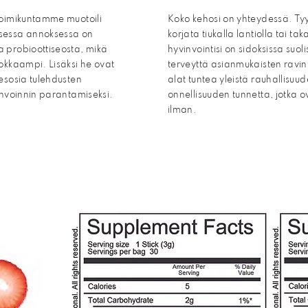
toimikuntamme muotoili
Koko kehosi on yhteydessä. Tyy
sessa annoksessa on
korjata tiukalla lantiolla tai t
 probioottiseosta, mikä
hyvinvointisi on sidoksissa suol
okkaampi. Lisäksi he ovat
terveyttä asianmukaisten ravinto
esosia tulehdusten
alat tuntea yleistä rauhallisuu
invoinnin parantamiseksi.
onnellisuuden tunnetta, jotka ov
ilman.