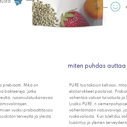
tusta
miten puhdas auttaa
a prebiootti. Mikä on
PURE tuo takaisin kehoosi, mitä 
iä bakteereja, jotka
elintarvikkeet poistavat. Probi
rveyttä, ruoansulatuskanavaa
vähentää vatsan turvotusta ja 
ömisvalintojen,
Lisäksi PURE: n siemenpohjaise
misen vuoksi probioottitasosi
vähentämään vatsavaivoja, jot
uoliston terveyttä ja yleistä
ruokavaliosta. Kun tulehdus vä
lisääntyy ja yleinen terveydent