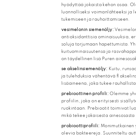
hyödyttää jokaista kehon osaa. Ol
luonnolliseksi voimanlähteeksi ja 
tukemiseen ja rauhoittamiseen.
vesimelonin siemenöljy:
Vesimelon
antioksidanttisia ominaisuuksia, er
soluja torjumaan hapettumista. Y
kuituominaisuutensa ja rasvahappop
on täydellinen lisä Puren ainesosa
se akselinsiemenöljy:
Kuitu, runs
ja tulehduksia vähentävä ﬂ akseli
lisäaineena, joka tukee rauhallist
prebioottinen profiili:
Olemme yhdi
profiilin, joka on erityisesti sisäll
ruokintaan. Prebiootit toimivat lu
mikä tekee jokaisesta ainesosast
probioottiprofiili:
Monimutkainen y
olevia bakteereja. Suunniteltu au