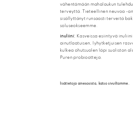
vähentämään mahalaukun tulehduk
terveyttä. Tieteellinen neuvoa -
sisällyttänyt runsaasti terveitä b
soluseokseemme.
inuliini:
Kasveissa esiintyvä inuliin
ainutlaatuisen, lyhytketjuisen rasv
kulkea ohutsuolen läpi suoliston al
Puren probiootteja.
lisätietoja ainesosista, katso sivuiltamme.