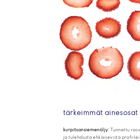
tärkeimmät ainesosat
kurpitsansiemenöljy:
Tunnettu rasv
ja tulehdusta ehkäisevistä profiile