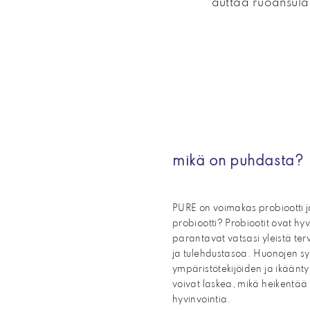
auttaa ruoansula
mikä on puhdasta?
PURE on voimakas probiootti j
probiootti? Probiootit ovat hyv
parantavat vatsasi yleistä te
ja tulehdustasoa. Huonojen sy
ympäristötekijöiden ja ikäänty
voivat laskea, mikä heikentää s
hyvinvointia.