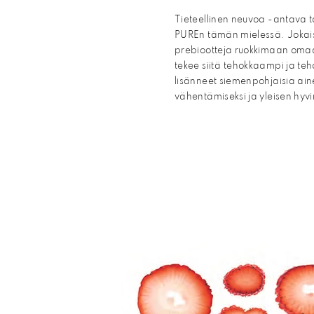
Tieteellinen neuvoa -antava 
PUREn tämän mielessä. Jokai
prebiootteja ruokkimaan omaa
tekee siitä
tehokkaampi ja teh
lisänneet siemenpohjaisia ain
vähentämiseksi ja yleisen hyv