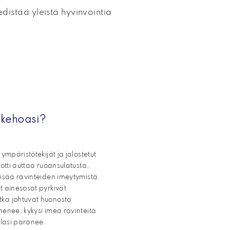
edistää yleistä hyvinvointia
 kehoasi?
ympäristötekijät ja jalostetut
ootti auttaa ruoansulatusta,
lisää ravinteiden imeytymistä.
t ainesosat pyrkivät
ka johtuvat huonosta
henee, kykysi imeä ravinteita
ilasi paranee.