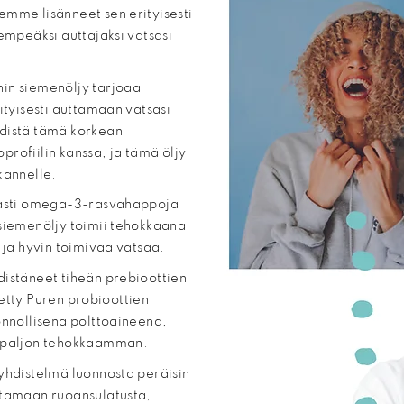
emme lisänneet sen erityisesti
lempeäksi auttajaksi vatsasi
in siemenöljy tarjoaa
ityisesti auttamaan vatsasi
hdistä tämä korkean
rofiilin kanssa, ja tämä öljy
kannelle.
aasti omega-3-rasvahappoja
nsiemenöljy toimii tehokkaana
a ja hyvin toimivaa vatsaa.
stäneet tiheän prebioottien
ytetty Puren probioottien
onnollisena polttoaineena,
a paljon tehokkaamman.
hdistelmä luonnosta peräisin
ttamaan ruoansulatusta,