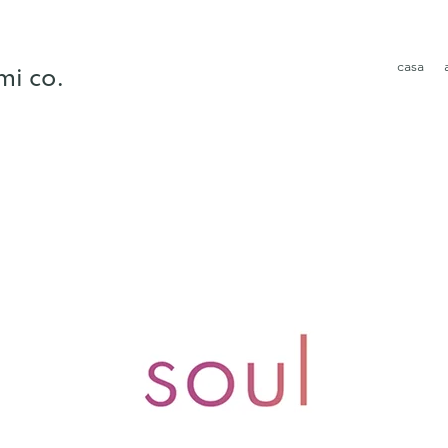
casa
mi co.