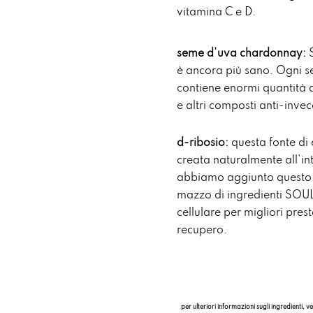
vitamina C e D.
seme d'uva chardonnay:
S
è ancora più sano. Ogni 
contiene enormi quantità d
e altri composti anti-inve
d-ribosio:
questa fonte di 
creata naturalmente all'i
abbiamo aggiunto questo 
mazzo di ingredienti SOUL
cellulare per migliori prest
recupero.
per ulteriori informazioni sugli ingredienti, ve