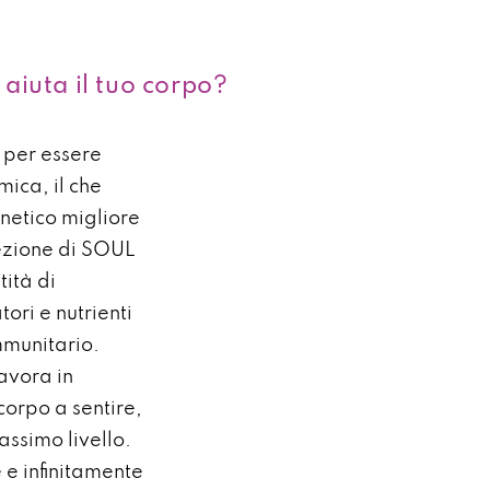
aiuta il tuo corpo?
per essere
mica, il che
netico migliore
fezione di SOUL
ità di
ori e nutrienti
mmunitario.
lavora in
 corpo a sentire,
assimo livello.
 e infinitamente