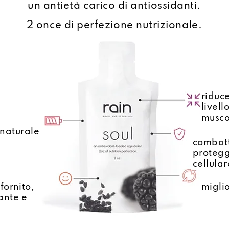
un antietà carico di antiossidanti.
2 once di perfezione nutrizionale.
riduc
livell
musco
naturale
combatte
protegg
cellular
ifornito,
migli
rante e