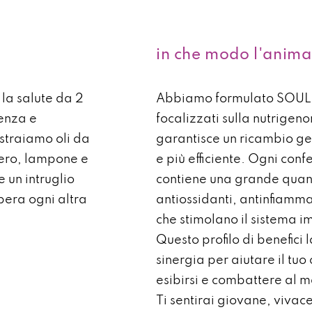
in che modo l'anima 
la salute da 2
Abbiamo formulato SOUL 
ienza e
focalizzati sulla nutrigeno
straiamo oli da
garantisce un ricambio ge
ero, lampone e
e più efficiente. Ogni con
 un intruglio
contiene una grande quant
pera ogni altra
antiossidanti, antinfiammat
che stimolano il sistema i
Questo profilo di benefici 
sinergia per aiutare il tuo
esibirsi e combattere al m
Ti sentirai giovane, vivace