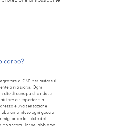
protezione antiossidante
uo corpo?
gratore di CBD per aiutare il
mente a rilassarsi. Ogni
n olio di canapa che riduce
aiutare a supportare la
iarezza e una sensazione
, abbiamo infuso ogni goccia
r migliorare la salute del
 altro ancora. Infine, abbiamo