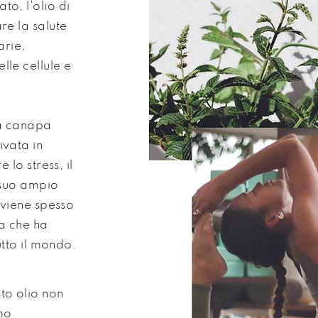
o, l'olio di
re la salute
arie,
le cellule e
a canapa
ivata in
 lo stress, il
 suo ampio
 viene spesso
a che ha
utto il mondo.
to olio non
mo