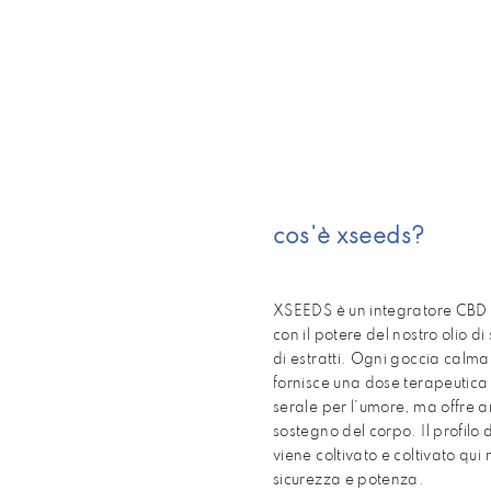
cos'è xseeds?
XSEEDS è un integratore CBD 
con il potere del nostro olio d
di estratti. Ogni goccia calm
fornisce una dose terapeutica
serale per l'umore, ma offre an
sostegno del corpo. Il profilo
viene coltivato e coltivato qui n
sicurezza e potenza.