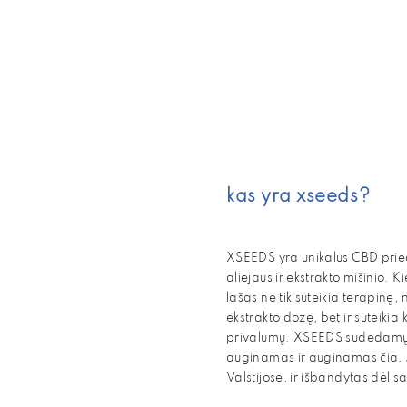
kas yra xseeds?
XSEEDS yra unikalus CBD pried
aliejaus ir ekstrakto mišinio.
lašas ne tik suteikia terapinę,
ekstrakto dozę, bet ir suteikia
privalumų. XSEEDS sudedamųjų 
auginamas ir auginamas čia, 
Valstijose, ir išbandytas dėl 