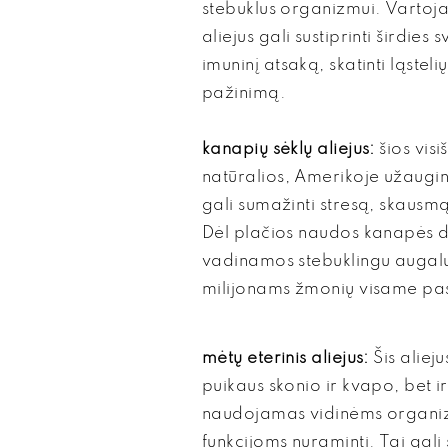
stebuklus organizmui. Vartoja
aliejus gali sustiprinti širdies 
imuninį atsaką, skatinti ląsteli
pažinimą.
kanapių sėklų aliejus:
šios visi
natūralios, Amerikoje užaugi
gali sumažinti stresą, skausmą
Dėl plačios naudos kanapės 
vadinamos stebuklingu augalu
milijonams žmonių visame pas
mėtų eterinis aliejus:
Šis alieju
puikaus skonio ir kvapo, bet i
naudojamas vidinėms organ
funkcijoms nuraminti. Tai gali s