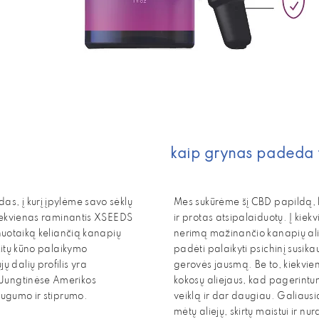
kaip grynas padeda 
as, į kurį įpylėme savo sėklų
Mes sukūrėme šį CBD papildą, 
 Kiekvienas raminantis XSEEDS
ir protas atsipalaiduotų. Į kie
 nuotaiką keliančią kanapių
nerimą mažinančio kanapių ali
 kitų kūno palaikymo
padėti palaikyti psichinį susi
dalių profilis yra
gerovės jausmą. Be to, kiekvien
Jungtinėse Amerikos
kokosų aliejaus, kad pagerintu
saugumo ir stiprumo.
veiklą ir dar daugiau. Galiausi
mėtų aliejų, skirtų maistui ir n