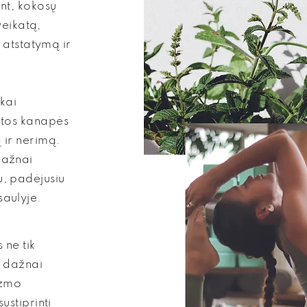
nt, kokosų
sveikatą,
ų atstatymą ir
škai
ntos kanapės
 ir nerimą.
dažnai
, padėjusiu
aulyje.
s ne tik
r dažnai
izmo
ustiprinti