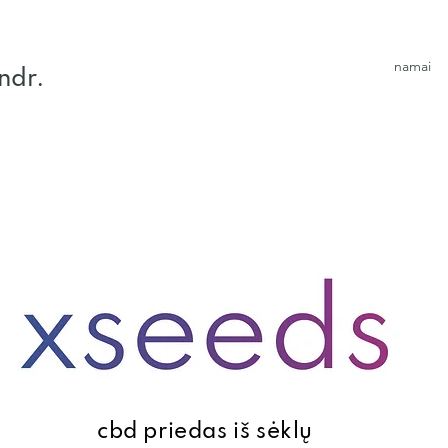
namai
ndr.
cbd priedas iš sėklų