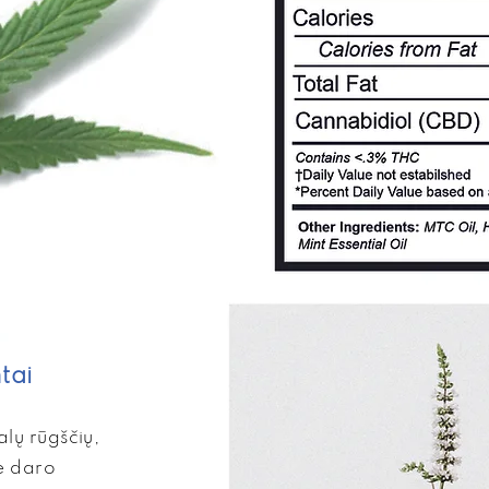
tai
alų rūgščių,
ie daro