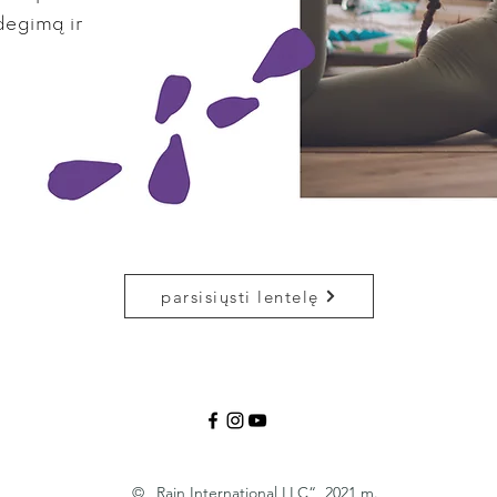
degimą ir
parsisiųsti lentelę
© „Rain International LLC“, 2021 m.