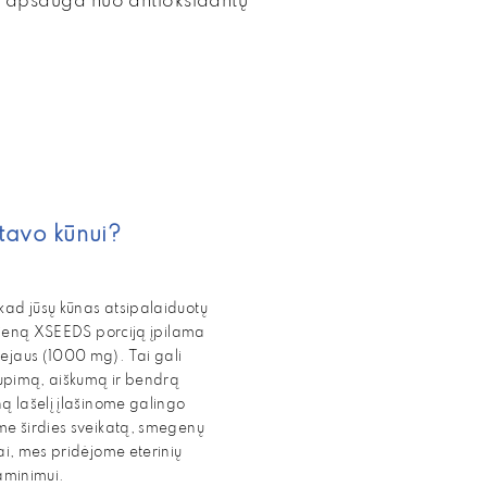
apsauga nuo antioksidantų
tavo kūnui?
kad jūsų kūnas atsipalaiduotų
kvieną XSEEDS porciją įpilama
ejaus (1000 mg). Tai gali
kaupimą, aiškumą ir bendrą
ą lašelį įlašinome galingo
me širdies sveikatą, smegenų
ai, mes pridėjome eterinių
uraminimui.